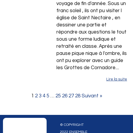
voyage de fin d'année. Sous un
franc soleil , ils ont pu visiter l
église de Saint Nectaire , en
dessiner une partie et
répondre aux questions le tout
sous une forme ludique et
retraité en classe. Après une
pause pique nique à l'ombre, ils
ont pu explorer avec un guide
les Grottes de Cornadore....
Lire la suite
1
2
3
4
5
…
25
26
27
28
Suivant »
© COPYRIGHT
2022 ENSEMBLE