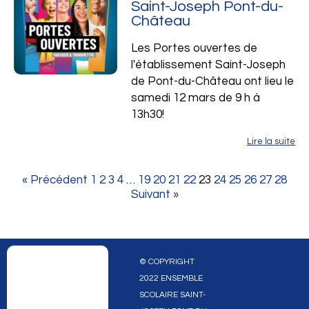
Saint-Joseph Pont-du-
Château
Les Portes ouvertes de
l'établissement Saint-Joseph
de Pont-du-Château ont lieu le
samedi 12 mars de 9 h à
13h30!
Lire la suite
« Précédent
1
2
3
4
…
19
20
21
22
23
24
25
26
27
28
Suivant »
© COPYRIGHT
2022 ENSEMBLE
SCOLAIRE SAINT-